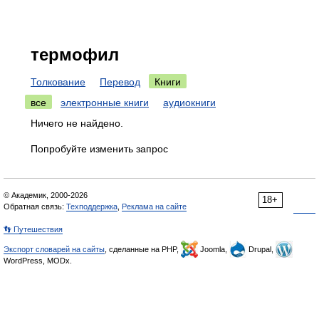
термофил
Толкование
Перевод
Книги
все
электронные книги
аудиокниги
Ничего не найдено.
Попробуйте изменить запрос
© Академик, 2000-2026
18+
Обратная связь:
Техподдержка
,
Реклама на сайте
👣 Путешествия
Экспорт словарей на сайты
, сделанные на PHP,
Joomla,
Drupal,
WordPress, MODx.